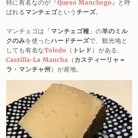
特に有名なのが『
Queso Manchego
』と呼
ばれる
マンチェゴ
という
チーズ
。
マンチェゴは「
マンチェゴ種
」の
羊のミル
クのみ
を使った
ハードチーズ
で、観光地と
しても有名な
Toledo
（
トレド
）がある、
Castilla-La Mancha
（
カスティーリャ＝
ラ・マンチャ州
）が産地。