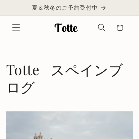
コンテ
夏＆秋冬のご予約受付中
ンツに
進む
カ
ー
ト
Totte | スペインブ
ログ