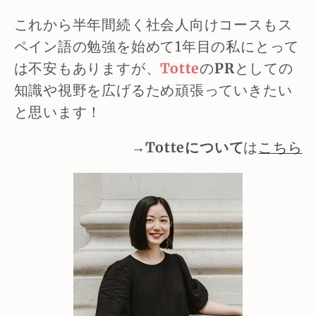
これから半年間続く社会人向けコースもス
ペイン語の勉強を始めて1年目の私にとって
は不安もありますが、
Totte
の
PR
としての
知識や視野を広げるため頑張っていきたい
と思います！
→
Totteについて
は
こちら