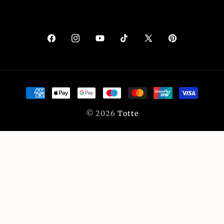
Facebook
Instagram
YouTube
TikTok
X
Pinterest
(Twitter)
決
済
© 2026
Totte
方
法