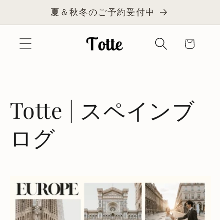
コンテ
夏＆秋冬のご予約受付中
ンツに
進む
カ
ー
ト
Totte | スペインブ
ログ